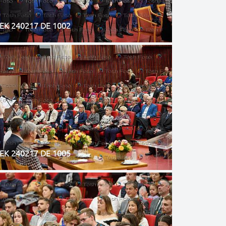
EK 240217 DE 1002
EK 240217 DE 1005