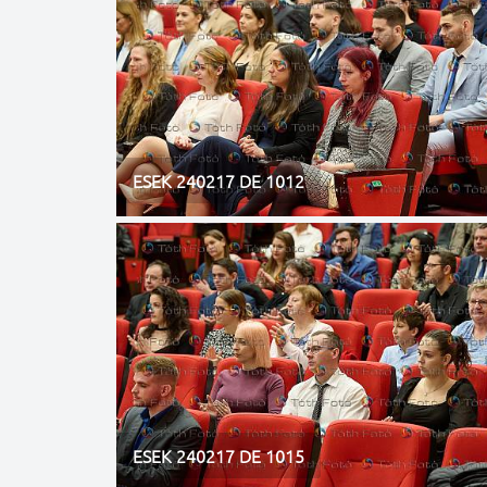
ESEK 240217 DE 1012
ESEK 240217 DE 1015