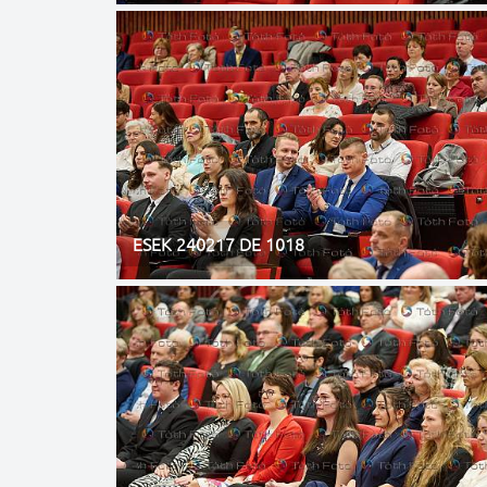
ESEK 240217 DE 1018