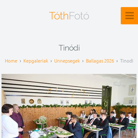
Tóth
Fotó
Tinódi
Kepgaleriak
Unnepsegek
Ballagas 2026
Tinodi